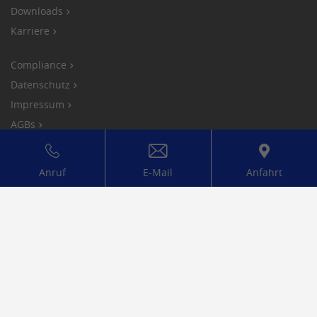
Downloads
Mit diesem Cookie wird die Einwilligung
von Gästen zur Verwendung von nicht
Karriere
Zweck
zwingend erforderlichen Cookies
gespeichert.
Compliance
Datenschutz
Name
UserMatchHistory
Impressum
AGBs
Anbieter
LinkedIn
Cookies
Laufzeit
30 Tage
Anruf
E-Mail
Anfahrt
Mit diesem Cookie werden die IDs von
Zweck
LinkedIn Ads synchronisiert.
Name
lang
Anbieter
LinkedIn
Mitglied bei:
Laufzeit
Sitzung