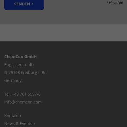
der Synchronisierung mit dem Cookie
* Pflichtfeld
SENDEN
Zweck
„lms_analytics“ bei Nutzern in den
designierten Ländern gespeichert.
Name
lidc
Anbieter
LinkedIn
ChemCon GmbH
Laufzeit
24 Stunden
Engesserstr. 4b
Dieses Cookie optimiert die Auswahl
D-79108 Freiburg i. Br.
Zweck
des Datenzentrums.
Germany
Tel.
+49 761 5597-0
Name
li_gc
info
@
chemcon.com
Anbieter
LinkedIn
Kontakt
Laufzeit
2 Jahre
News & Events