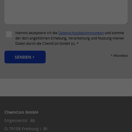
Mit diesem Cookie wird die Einwilligung
von Gästen zur Verwendung von nicht
Zweck
zwingend erforderlichen Cookies
gespeichert.
Hiermit akzeptiere ich die
Datenschutzbestimmungen
und stimme
der dort angeführten Erhebung, Verarbeitung und Nutzung meiner
Name
UserMatchHistory
Daten durch die ChemCon GmbH zu. *
Anbieter
LinkedIn
* Pflichtfeld
SENDEN
Laufzeit
30 Tage
Mit diesem Cookie werden die IDs von
Zweck
LinkedIn Ads synchronisiert.
Name
lang
ChemCon GmbH
Anbieter
LinkedIn
Engesserstr. 4b
D-79108 Freiburg i. Br.
Laufzeit
Sitzung