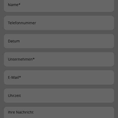
der Synchronisierung mit dem Cookie
Zweck
„lms_analytics“ bei Nutzern in den
designierten Ländern gespeichert.
Name
lidc
Anbieter
LinkedIn
Laufzeit
24 Stunden
Dieses Cookie optimiert die Auswahl
Zweck
des Datenzentrums.
Name
li_gc
Anbieter
LinkedIn
Laufzeit
2 Jahre