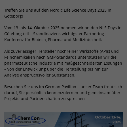
Laufzeit
2 Jahre
Anbieter
TYPO3 CMS
Treffen Sie uns auf den Nordic Life Science Days 2025 in
Göteborg!
Name
PREF
Registriert eine eindeutige ID, die
Laufzeit
Sitzung
verwendet wird, um statistische Daten
Vom 13. bis 14. Oktober 2025 nehmen wir an den NLS Days in
Zweck
Anbieter
YouTube
dazu, wie der Besucher die Website
Wird von der Drittanbieter TYPO3-
Göteborg teil – Skandinaviens wichtigster Partnering-
nutzt, zu generieren.
Konferenz für Biotech, Pharma und Medizintechnik.
Extension "staticfilecache" verwendet.
Laufzeit
8 Monate
Mit Hilfe des Cookies wird der Login-
Als zuverlässiger Hersteller hochreiner Wirkstoffe (APIs) und
Zweck
Status eines TYPO3-Benutzers
Wird von YouTube verwendet. Das
Name
_gid
Feinchemikalien nach GMP-Standards unterstützen wir die
gespeichert und entsprechend der
Cookie registriert eine eindeutige ID, die
pharmazeutische Industrie mit maßgeschneiderten Lösungen
statische Cache aktiviert bzw.
von Google verwendet wird, um
Anbieter
Google Analytics
Zweck
– von der Entwicklung über die Herstellung bis hin zur
deaktiviert.
Statistiken dazu, wie der Besucher
Analyse anspruchsvoller Substanzen.
YouTube-Videos auf verschiedenen
Laufzeit
Sitzung
Websites nutzt, zu behalten.
Besuchen Sie uns im German Pavilion – unser Team freut sich
Name
be_lastLoginProvider
Wird verwendet, um Daten zu Google
darauf, Sie persönlich kennenzulernen und gemeinsam über
Analytics über das Gerät und das
Projekte und Partnerschaften zu sprechen.
Anbieter
TYPO3 CMS
Name
CONSENT
Zweck
Verhalten des Besuchers zu senden.
Erfasst den Besucher über Geräte und
Laufzeit
90 Tage
Anbieter
YouTube
Marketingkanäle hinweg.
Wird von TYPO3 verwendet. Das Cookie
Laufzeit
20 Jahre und 1 Monat