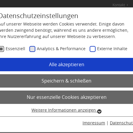
Kontakt
Datenschutzeinstellungen
Auftragsentwicklung &
Auftragsanalytik
P
Auf unserer Webseite werden Cookies verwendet. Einige davon
Herstellung
werden zwingend benötigt, während es uns andere ermöglichen,
Ihre Nutzererfahrung auf unserer Webseite zu verbessern.
Essenziell
Analytics & Performance
Externe Inhalte
Alle akzeptieren
Speichern & schließen
Nur essenzielle Cookies akzeptieren
Weitere Informationen anzeigen
Essenziell
Essenzielle Cookies werden für grundlegende Funktionen der
Impressum
|
Datenschut
Webseite benötigt. Dadurch ist gewährleistet, dass die Webseite