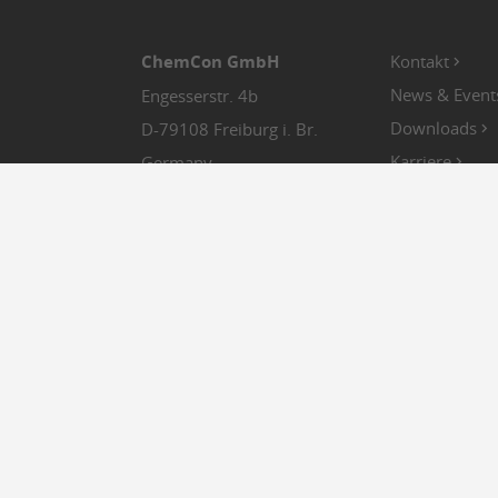
ChemCon GmbH
Kontakt
News & Event
Engesserstr. 4b
Downloads
D-79108 Freiburg i. Br.
Karriere
Germany
Tel.
+49 761 5597-0
info
@
chemcon.com