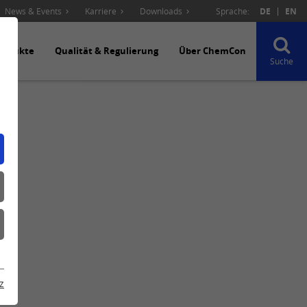
News & Events
Karriere
Downloads
Sprache:
DE
EN
rodukte
Qualität & Regulierung
Über ChemCon
Suche
z