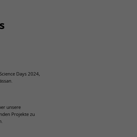
s
e Science Days 2024,
ässan.
ber unsere
enden Projekte zu
n.