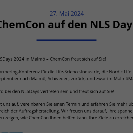
eindeutig bestimmt.
Wird von YouTube verwendet. Mit Hilfe des
Name
_dc_gtm_UA-*
27. Mai 2024
Cookies wird seitens YouTube versucht, die
Zweck
ChemCon auf den NLS Day
Name
PHPSESSID
Benutzerbandbreite auf Seiten mit
Anbieter
Google Tag Manager
integrierten YouTube-Videos zu schätzen.
Anbieter
TYPO3 CMS
Laufzeit
Sitzung
Laufzeit
Sitzung
Name
YSC
Wird verwendet, um Daten zu Google
Analytics über das Gerät und das Verhalten
Days 2024 in Malmö – ChemCon freut sich auf Sie!
Wird von der TYPO3 CMS verwendet. Mit Hilfe
Anbieter
YouTube
Zweck
des Besuchers zu senden. Erfasst den
des Cookies wird der aktuelle Session-Name
Besucher über Geräte und Marketingkanäle
rtnering-Konferenz für die Life-Science-Industrie, die Nordic Lif
Zweck
für den jeweiligen Benutzer gespeichert.
Laufzeit
Sitzung
hinweg.
September nach Malmö, Schweden, zurück, und zwar im MalmöM
Dieser Session-Cookie wird verwendet, um
den Benutzer wieder erkennen zu können.
Wird von YouTube verwendet. Das Cookie
bei den NLSDays vertreten sein und freut sich auf Sie!
registriert eine eindeutige ID, um Statistiken
Name
_ga
Zweck
der Videos von YouTube, die der Benutzer
 uns auf, vereinbaren Sie einen Termin und erfahren Sie mehr ü
Name
staticfilecache
gesehen hat, zu behalten.
Anbieter
Google Analytics
reich der Auftragsherstellung. Wir freuen uns darauf, Ihre spann
Anbieter
TYPO3 CMS
u zeigen, wie ChemCon Ihnen helfen kann, Ihre Ziele zu erreiche
Laufzeit
2 Jahre
Name
PREF
Laufzeit
Sitzung