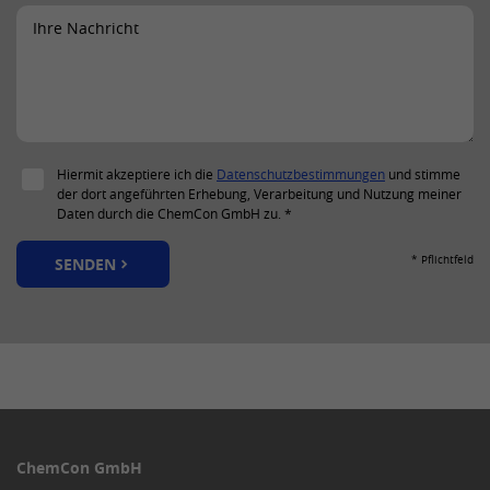
Mit diesem Cookie wird die Einwilligung
von Gästen zur Verwendung von nicht
Zweck
zwingend erforderlichen Cookies
gespeichert.
Name
UserMatchHistory
Hiermit akzeptiere ich die
Datenschutzbestimmungen
und stimme
der dort angeführten Erhebung, Verarbeitung und Nutzung meiner
Anbieter
LinkedIn
Daten durch die ChemCon GmbH zu. *
Laufzeit
30 Tage
* Pflichtfeld
SENDEN
Mit diesem Cookie werden die IDs von
Zweck
LinkedIn Ads synchronisiert.
Name
lang
Anbieter
LinkedIn
ChemCon GmbH
Laufzeit
Sitzung