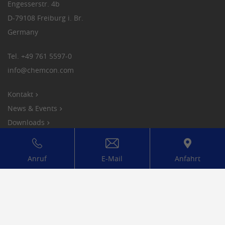
Engesserstr. 4b
D-79108 Freiburg i. Br.
Dieses Cookie merkt sich die
Zweck
Germany
Spracheinstellung eines Nutzers.
Tel.
+49 761 5597-0
info
@
chemcon.com
Kontakt
News & Events
Downloads
Karriere
Anruf
E-Mail
Anfahrt
Compliance
Datenschutz
Impressum
AGBs
Cookies