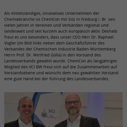
Laufzeit
2 Jahre
Anbieter
TYPO3 CMS
Als mittelständiges, innovatives Unternehmen der
Name
PREF
Registriert eine eindeutige ID, die
Chemiebranche ist ChemCon mit Sitz in Freiburg i. Br. seit
Laufzeit
Sitzung
verwendet wird, um statistische Daten
vielen Jahren in Vereinen und Verbänden regional und
Zweck
Anbieter
YouTube
dazu, wie der Besucher die Website
landesweit und seit kurzem auch europäisch aktiv. Deshalb
Wird von der Drittanbieter TYPO3-
freut es uns besonders, dass unser CEO Herr Dr. Raphael
nutzt, zu generieren.
Extension "staticfilecache" verwendet.
Laufzeit
8 Monate
Vogler (im Bild links neben dem Geschäftsführer des
Mit Hilfe des Cookies wird der Login-
Verbandes der Chemischen Industrie Baden-Württemberg
Zweck
Status eines TYPO3-Benutzers
Wird von YouTube verwendet. Das
Herrn Prof. Dr. Winfried Golla) in den Vorstand des
Name
_gid
gespeichert und entsprechend der
Cookie registriert eine eindeutige ID, die
Landesverbands gewählt wurde. ChemCon als langjähriges
statische Cache aktiviert bzw.
von Google verwendet wird, um
Mitglied des VCI BW freut sich auf die Zusammenarbeit auf
Anbieter
Google Analytics
Zweck
deaktiviert.
Statistiken dazu, wie der Besucher
Vorstandsebene und wünscht dem neu gewählten Vorstand
YouTube-Videos auf verschiedenen
eine gute Hand bei der Führung des Landesverbandes.
Laufzeit
Sitzung
Websites nutzt, zu behalten.
Name
be_lastLoginProvider
Wird verwendet, um Daten zu Google
Analytics über das Gerät und das
Anbieter
TYPO3 CMS
Name
CONSENT
Zweck
Verhalten des Besuchers zu senden.
Erfasst den Besucher über Geräte und
Laufzeit
90 Tage
Anbieter
YouTube
Marketingkanäle hinweg.
Wird von TYPO3 verwendet. Das Cookie
Laufzeit
20 Jahre und 1 Monat