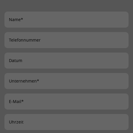
der Synchronisierung mit dem Cookie
Zweck
„lms_analytics“ bei Nutzern in den
designierten Ländern gespeichert.
Name
lidc
Anbieter
LinkedIn
Laufzeit
24 Stunden
Dieses Cookie optimiert die Auswahl
Zweck
des Datenzentrums.
Name
li_gc
Anbieter
LinkedIn
Laufzeit
2 Jahre