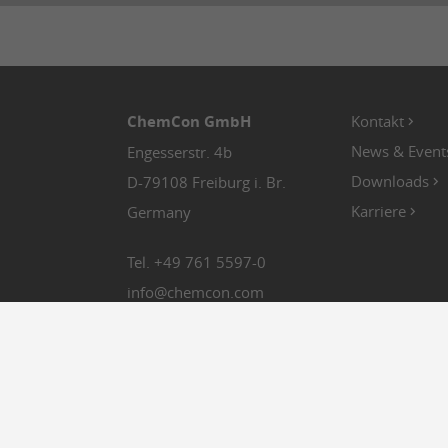
ChemCon GmbH
Kontakt
News & Event
Engesserstr. 4b
Downloads
D-79108 Freiburg i. Br.
Karriere
Germany
Tel.
+49 761 5597-0
info
@
chemcon.com