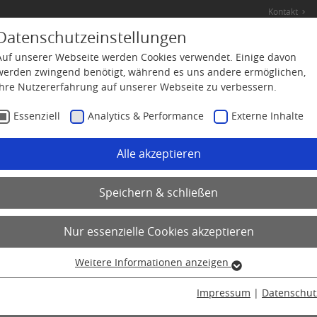
Kontakt
Datenschutzeinstellungen
Auftragsentwicklung &
Auftragsanalytik
P
Auf unserer Webseite werden Cookies verwendet. Einige davon
Herstellung
werden zwingend benötigt, während es uns andere ermöglichen,
Ihre Nutzererfahrung auf unserer Webseite zu verbessern.
Essenziell
Analytics & Performance
Externe Inhalte
Alle akzeptieren
Speichern & schließen
Nur essenzielle Cookies akzeptieren
Weitere Informationen anzeigen
Essenziell
Essenzielle Cookies werden für grundlegende Funktionen der
Impressum
|
Datenschut
Webseite benötigt. Dadurch ist gewährleistet, dass die Webseite