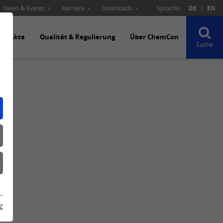
News & Events
Karriere
Downloads
Sprache:
DE
EN
rodukte
Qualität & Regulierung
Über ChemCon
Suche
z