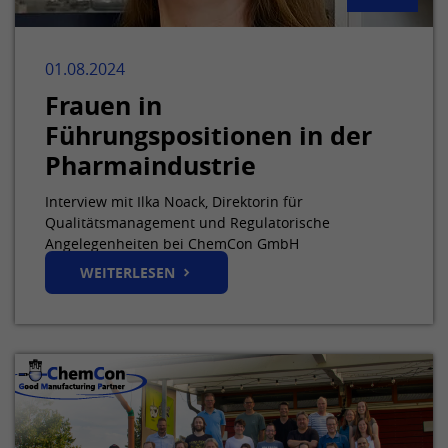
Mit diesem Cookie wird die Einwilligung
von Gästen zur Verwendung von nicht
Zweck
zwingend erforderlichen Cookies
01.08.2024
gespeichert.
Frauen in
Führungspositionen in der
Name
UserMatchHistory
Pharmaindustrie
Anbieter
LinkedIn
Interview mit Ilka Noack, Direktorin für
Qualitätsmanagement und Regulatorische
Laufzeit
30 Tage
Angelegenheiten bei ChemCon GmbH
WEITERLESEN
Mit diesem Cookie werden die IDs von
Zweck
LinkedIn Ads synchronisiert.
Name
lang
Anbieter
LinkedIn
Laufzeit
Sitzung