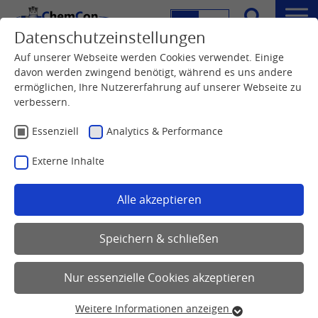
DE
EN
Menü
Datenschutzeinstellungen
Suche
Startseite
Über ChemCon
News & Events
Auf unserer Webseite werden Cookies verwendet. Einige
davon werden zwingend benötigt, während es uns andere
ermöglichen, Ihre Nutzererfahrung auf unserer Webseite zu
News & Events
verbessern.
Essenziell
Analytics & Performance
Externe Inhalte
Alle akzeptieren
Alle Kategorien
Speichern & schließen
Nur essenzielle Cookies akzeptieren
Weitere Informationen anzeigen
Essenziell