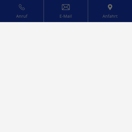
Anruf
E-Mail
Anfahrt
29.04.2024
ChemCon auf der Chemspec
Europe 2024
ChemCon wird an der Chemspec Europe 2024
teilnehmen. 19. bis 20. Juni, Düsselldorf
WEITERLESEN